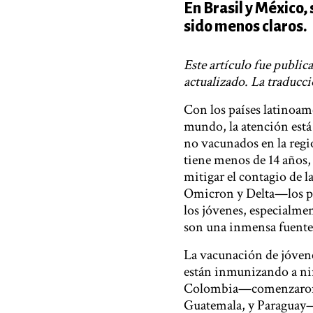
En Brasil y México, 
sido menos claros.
Este artículo fue publi
actualizado. La traducc
Con los países latinoam
mundo, la atención está
no vacunados en la regi
tiene menos de 14 años, 
mitigar el contagio de l
Omicron y Delta—los país
los jóvenes, especialme
son una inmensa fuente
La vacunación de jóvene
están inmunizando a ni
Colombia—comenzaron a
Guatemala, y Paraguay—