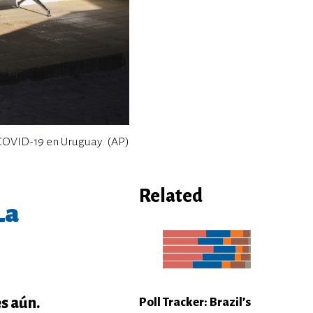
 COVID-19 en Uruguay. (AP)
Related
La
s aún.
Poll Tracker: Brazil’s