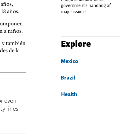
 años,
government’s handling of
 18 años.
major issues?
o componen
ón a niños.
n y también
Explore
des de la
Mexico
Brazil
Health
or even
ty lines