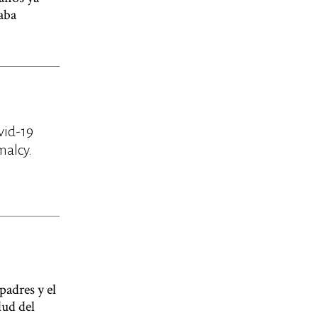
taba
vid-19
malcy.
padres y el
lud del