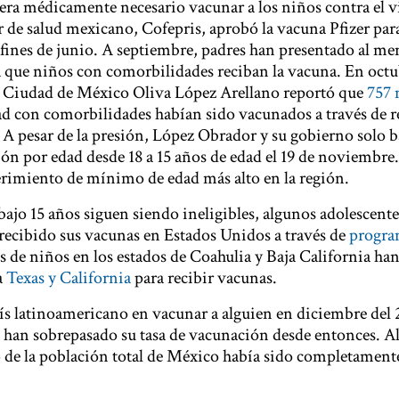
era médicamente necesario vacunar a los niños contra el vi
r de salud mexicano, Cofepris, aprobó la vacuna Pfizer par
fines de junio. A septiembre, padres han presentado al me
 que niños con comorbilidades reciban la vacuna. En octub
la Ciudad de México Oliva López Arellano reportó que
757 
dad con comorbilidades habían sido vacunados a través de r
. A pesar de la presión, López Obrador y su gobierno solo b
ón por edad desde 18 a 15 años de edad el 19 de noviembre.
rimiento de mínimo de edad más alto en la región.
bajo 15 años siguen siendo ineligibles, algunos adolescente
 recibido sus vacunas en Estados Unidos a través de
progra
s de niños en los estados de Coahulia y Baja California han
a
Texas y California
para recibir vacunas.
ís latinoamericano en vacunar a alguien en diciembre del 
n han sobrepasado su tasa de vacunación desde entonces. Al
o
de la población total de México había sido completament