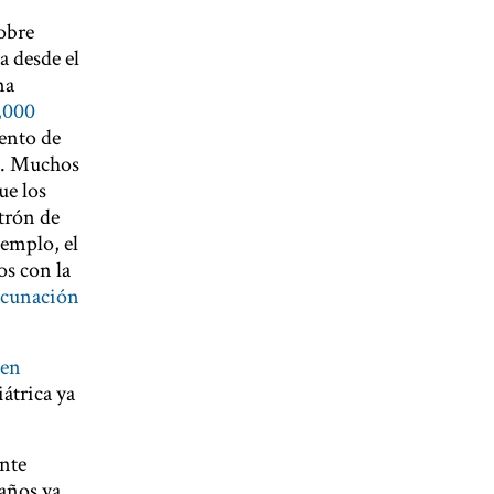
obre
a desde el
na
,000
iento de
io. Muchos
ue los
trón de
jemplo, el
os con la
acunación
 en
átrica ya
nte
 años ya