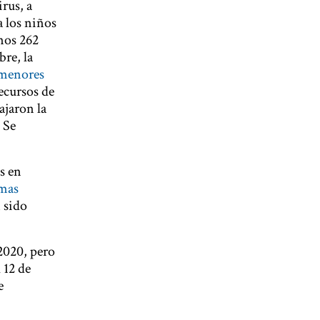
rus, a
a los niños
nos 262
re, la
menores
ecursos de
ajaron la
 Se
s en
mas
 sido
2020, pero
 12 de
e