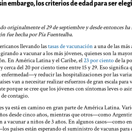
sin embargo, los criterios de edad para ser eleg
cado originalmente el 29 de septiembre y desde entonces ha 
ión fue hecha por Pía Fuentealba.
ericanos llevando las
tasas de vacunación
a una de las más a
 girando a vacunar a los más jóvenes, quienes son la mayor
ón. En América Latina y el Caribe, el
23 por ciento
de la p
y cerca del 20 por ciento tiene entre 15 y 29. Eso significa 
a enfermedad—y reducir las hospitalizaciones por las varia
es van a necesitar realizar esfuerzos de gran escala para 
nte porque se cree que los jóvenes con síntomas leves o as
 de contagio.
s ya está en camino en gran parte de América Latina. Vari
ños desde cinco años, mientras que otros—como Argentina
 vacunar a niños de 3 años. En algunos casos—como en
los países están esperando el suministro de vacunas para