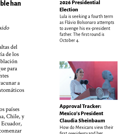
2026 Presidential
ible han
Election
Lula is seeking a fourth term
as Flávio Bolsonaro attempts
sido
to avenge his ex-president
father. The first round is
October 4.
ltas del
ía de los
oblación
que para
ntes
vacunar a
intomáticos
Approval Tracker:
os países
Mexico's President
, Chile, y
Claudia Sheinbaum
 Ecuador,
How do Mexicans view their
 comenzar
first
presidenta
and her