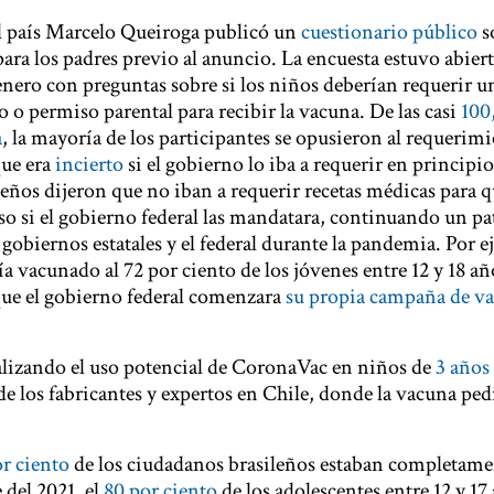
l país Marcelo Queiroga publicó un
cuestionario público
s
ra los padres previo al anuncio. La encuesta estuvo abiert
enero con preguntas sobre si los niños deberían requerir u
 o permiso parental para recibir la vacuna. De las casi
100
a
, la mayoría de los participantes se opusieron al requerim
que era
incierto
si el gobierno lo iba a requerir en princip
eños dijeron que no iban a requerir recetas médicas para q
so si el gobierno federal las mandatara, continuando un pa
 gobiernos estatales y el federal durante la pandemia. Por e
a vacunado al 72 por ciento de los jóvenes entre 12 y 18 añ
que el gobierno federal comenzara
su propia campaña de v
alizando el uso potencial de CoronaVac en niños de
3 años
de los fabricantes y expertos en Chile, donde la vacuna pedi
or ciento
de los ciudadanos brasileños estaban completame
del 2021, el
80 por ciento
de los adolescentes entre 12 y 17