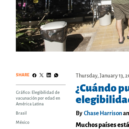
SHARE
Thursday, January 13, 
¿Cuándo pu
Gráfico: Elegibilidad de
elegibilid
vacunación por edad en
América Latina
By
Chase Harrison
a
Brasil
México
Muchos países está