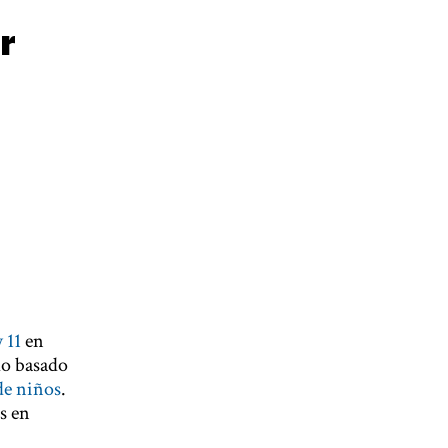
r
 11
en
do basado
de niños
.
s en