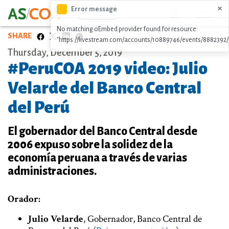
Skip
×
Error message
Icon
DONATE
to
No matching oEmbed provider found for resource:
main
SHARE
"https://livestream.com/accounts/10889746/events/8882392
content
Thursday, December 5, 2019
#PeruCOA 2019 video: Julio
Velarde del Banco Central
del Perú
El gobernador del Banco Central desde
2006 expuso sobre la solidez de la
economía peruana a través de varias
administraciones.
Orador
:
Julio Velarde
, Gobernador, Banco Central de