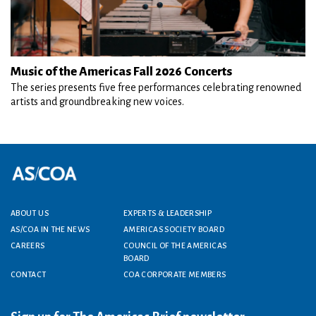
Music of the Americas Fall 2026 Concerts
The series presents five free performances celebrating renowned
artists and groundbreaking new voices.
Footer menu
ABOUT US
EXPERTS & LEADERSHIP
AS/COA IN THE NEWS
AMERICAS SOCIETY BOARD
CAREERS
COUNCIL OF THE AMERICAS
BOARD
CONTACT
COA CORPORATE MEMBERS