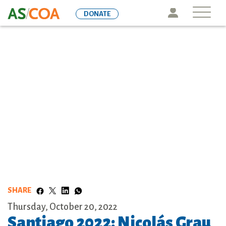
Skip
Icon
DONATE
to
main
content
SHARE
Thursday, October 20, 2022
Santiago 2022: Nicolás Grau