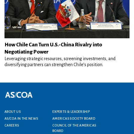
How Chile Can Turn U.S.-China Rivalry into
Negotiating Power
Leveraging strategic resources, screening investments, and
diversifying partners can strengthen Chile’s position.
Footer menu
ABOUT US
EXPERTS & LEADERSHIP
AS/COA IN THE NEWS
AMERICAS SOCIETY BOARD
CAREERS
COUNCIL OF THE AMERICAS
BOARD