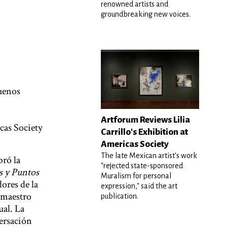
renowned artists and
groundbreaking new voices.
Buenos
Artforum Reviews Lilia
cas Society
Carrillo's Exhibition at
Americas Society
The late Mexican artist's work
bró la
"rejected state-sponsored
s y Puntos
Muralism for personal
ores de la
expression," said the art
 maestro
publication.
ual. La
versación