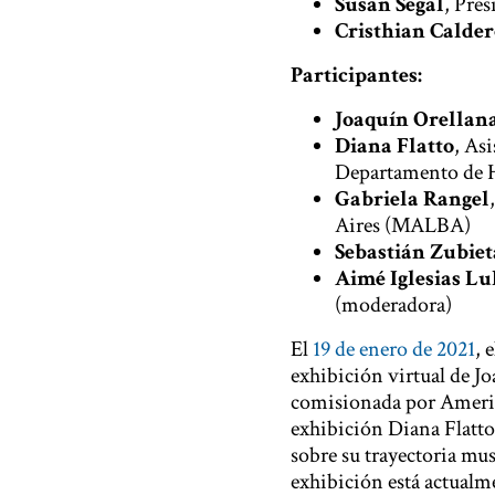
Susan Segal
, Pre
Cristhian Calder
Participantes:
Joaquín Orellan
Diana Flatto
, As
Departamento de Hi
Gabriela Rangel
Aires (MALBA)
Sebastián Zubiet
Aimé Iglesias Lu
(moderadora)
El
19 de enero de 2021
, 
exhibición virtual de J
comisionada por America
exhibición Diana Flatto
sobre su trayectoria mu
exhibición está actualme