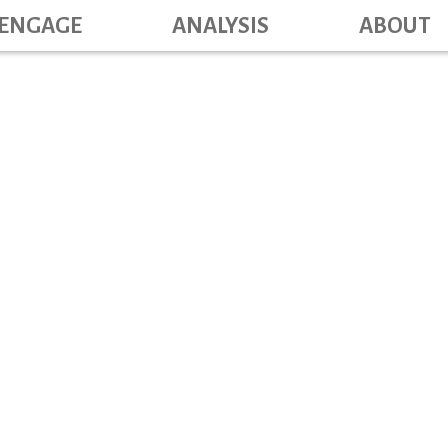
Main navig
Skip
ENGAGE
ANALYSIS
ABOUT
to
main
content