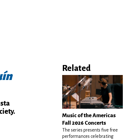
Related
uín
ista
ciety.
Music of the Americas
Fall 2026 Concerts
The series presents five free
performances celebrating