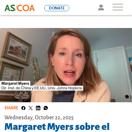
Skip
Icon
DONATE
to
main
content
SHARE
Wednesday, October 22, 2025
Margaret Myers sobre el