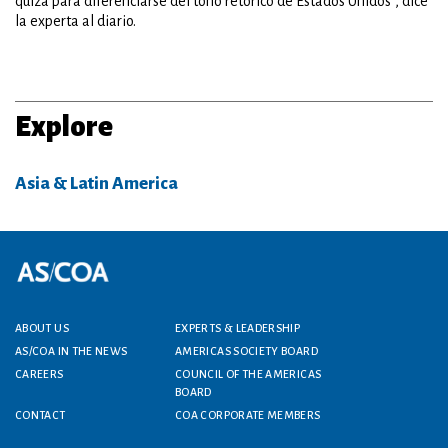
quizá para diferenciarse del tono retórico de Estados Unidos", dice
la experta al diario.
Explore
Asia & Latin America
Footer menu
ABOUT US
EXPERTS & LEADERSHIP
AS/COA IN THE NEWS
AMERICAS SOCIETY BOARD
CAREERS
COUNCIL OF THE AMERICAS
BOARD
CONTACT
COA CORPORATE MEMBERS