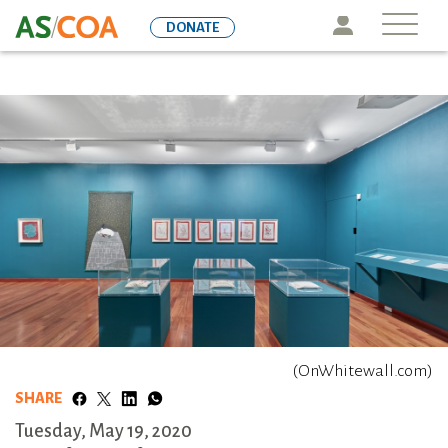
Skip
Icon
DONATE
to
main
content
(OnWhitewall.com)
SHARE
Tuesday, May 19, 2020