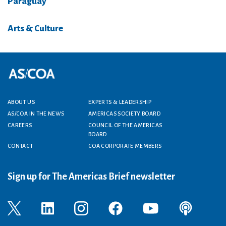
Paraguay
Arts & Culture
Footer menu
ABOUT US
EXPERTS & LEADERSHIP
AS/COA IN THE NEWS
AMERICAS SOCIETY BOARD
CAREERS
COUNCIL OF THE AMERICAS
BOARD
CONTACT
COA CORPORATE MEMBERS
Sign up for The Americas Brief newsletter