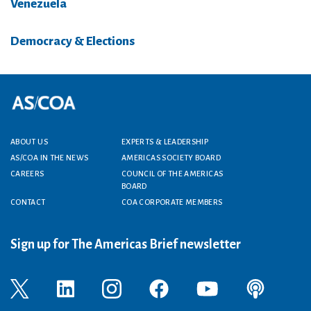
Venezuela
Democracy & Elections
Footer menu
ABOUT US
EXPERTS & LEADERSHIP
AS/COA IN THE NEWS
AMERICAS SOCIETY BOARD
CAREERS
COUNCIL OF THE AMERICAS
BOARD
CONTACT
COA CORPORATE MEMBERS
Sign up for The Americas Brief newsletter