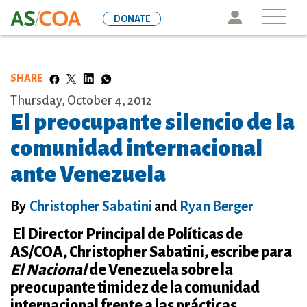
Skip
Icon
DONATE
to
main
content
SHARE
Thursday, October 4, 2012
El preocupante silencio de la
comunidad internacional
ante Venezuela
By
Christopher Sabatini
and
Ryan Berger
El Director Principal de Políticas de
AS/COA, Christopher Sabatini, escribe para
El Nacional
de Venezuela sobre la
preocupante timidez de la comunidad
internacional frente a las prácticas