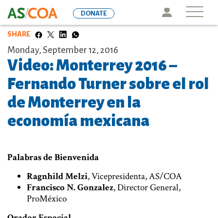
Skip
Icon
DONATE
to
main
SHARE
content
Monday, September 12, 2016
Video: Monterrey 2016 –
Fernando Turner sobre el rol
de Monterrey en la
economía mexicana
Palabras de Bienvenida
Ragnhild Melzi
, Vicepresidenta, AS/COA
Francisco N. Gonzalez
, Director General,
ProMéxico
Orador Especial