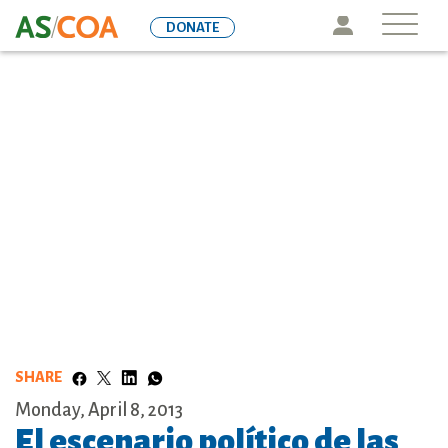
Skip
Icon
DONATE
to
main
content
SHARE
Monday, April 8, 2013
El escenario político de las