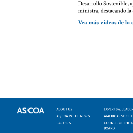
Desarrollo Sostenible, 
ministra, destacando la 
Vea más videos de la 
Footer menu
ABOUT US
EXPERTS & LEADE
AS/COA IN THE NEWS
AMERICAS SOCIET
CAREERS
COUNCIL OF THE 
BOARD