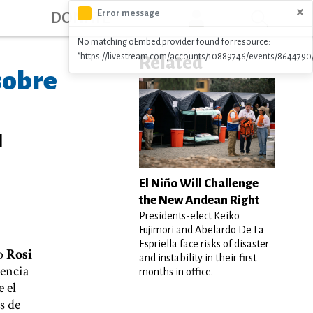
ation
×
Error message
DONATE
No matching oEmbed provider found for resource:
"https://livestream.com/accounts/10889746/events/8644790
Related
sobre
l
El Niño Will Challenge
the New Andean Right
Presidents-elect Keiko
Fujimori and Abelardo De La
Espriella face risks of disaster
mo
Rosi
and instability in their first
tencia
months in office.
 el
s de