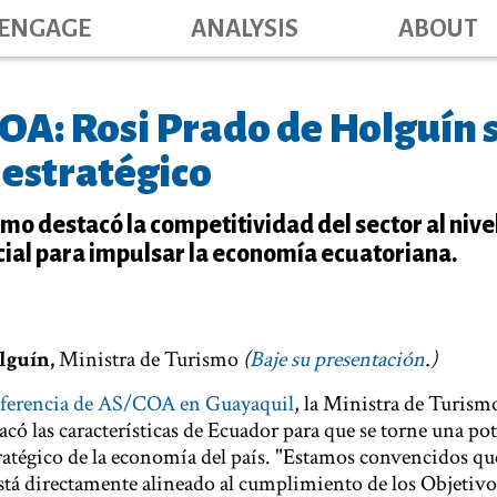
Main navig
Skip
ENGAGE
ANALYSIS
ABOUT
to
main
content
A: Rosi Prado de Holguín 
 estratégico
smo destacó la competitividad del sector al nive
cial para impulsar la economía ecuatoriana.
lguín,
Ministra de Turismo
(
Baje su presentación
.)
nferencia de AS/COA en Guayaquil
, la Ministra de Turis
acó las características de Ecuador para que se torne una po
tratégico de la economía del país. "Estamos convencidos que
está directamente alineado al cumplimiento de los Objetivo