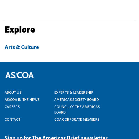
Explore
Arts & Culture
Footer menu
ABOUT US
EXPERTS & LEADERSHIP
AS/COA IN THE NEWS
AMERICAS SOCIETY BOARD
CAREERS
COUNCIL OF THE AMERICAS
BOARD
CONTACT
COA CORPORATE MEMBERS
Sign up for The Americas Brief newsletter