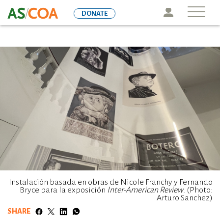
Skip
Icon
DONATE
to
main
content
Instalación basada en obras de Nicole Franchy y Fernando
Bryce para la exposición
Inter-American Review
. (Photo:
Arturo Sanchez)
SHARE