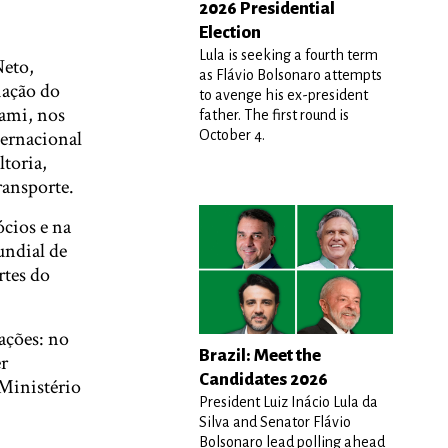
2026 Presidential
Election
Lula is seeking a fourth term
Neto,
as Flávio Bolsonaro attempts
iação do
to avenge his ex-president
iami, nos
father. The first round is
ternacional
October 4.
ltoria,
ransporte.
ócios e na
undial de
rtes do
ações: no
Brazil: Meet the
r
Candidates 2026
 Ministério
President Luiz Inácio Lula da
Silva and Senator Flávio
Bolsonaro lead polling ahead