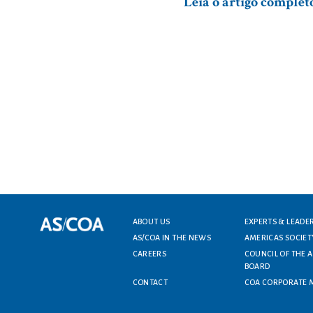
Leia o artigo complet
Footer menu
ABOUT US
EXPERTS & LEADE
AS/COA IN THE NEWS
AMERICAS SOCIET
CAREERS
COUNCIL OF THE 
BOARD
CONTACT
COA CORPORATE 