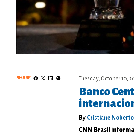
SHARE
Tuesday, October 10, 2
Banco Cent
internacio
By
Cristiane Noberto
CNN Brasil informa