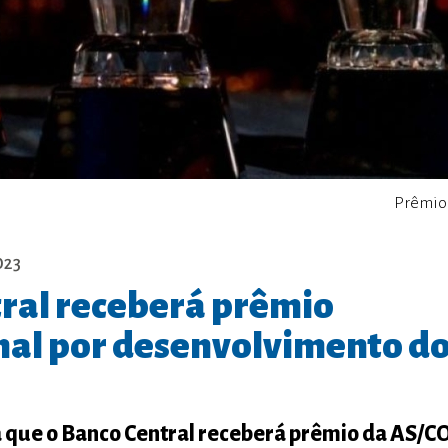
Prêmio
023
ral receberá prêmio
nal por desenvolvimento do
 que o Banco Central receberá prêmio da AS/C