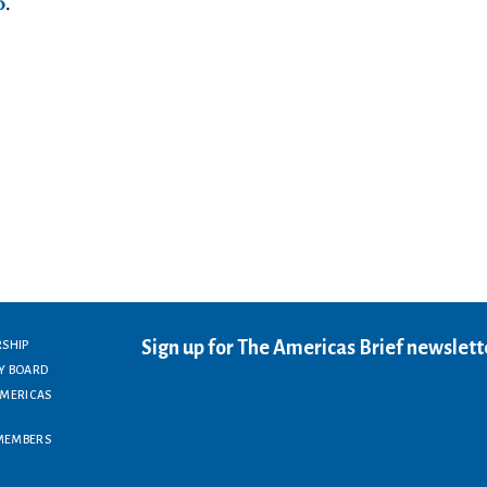
o
.
Sign up for The Americas Brief newslett
RSHIP
Y BOARD
AMERICAS
MEMBERS