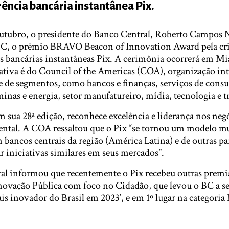
ência bancária instantânea Pix.
utubro, o presidente do Banco Central, Roberto Campos 
BC, o prêmio BRAVO Beacon of Innovation Award pela cr
as bancárias instantâneas Pix. A cerimônia ocorrerá em M
ativa é do Council of the Americas (COA), organização in
e de segmentos, como bancos e finanças, serviços de consu
nas e energia, setor manufatureiro, mídia, tecnologia e t
m sua 28ª edição, reconhece excelência e liderança nos neg
ental. A COA ressaltou que o Pix “se tornou um modelo m
 bancos centrais da região (América Latina) e de outras pa
 iniciativas similares em seus mercados”.
al informou que recentemente o Pix recebeu outras premi
novação Pública com foco no Cidadão, que levou o BC a se
is inovador do Brasil em 2023’, e em 1º lugar na categoria