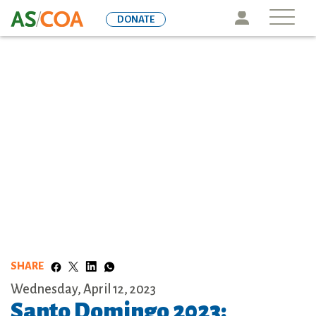
Skip
Icon
DONATE
to
main
content
SHARE
Wednesday, April 12, 2023
Santo Domingo 2023: