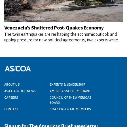
Venezuela’s Shattered Post-Quakes Economy
The twin earthquakes are reshaping the economic outlook and
upping pressure for new political agreements, two experts write.
Footer menu
ABOUT US
EXPERTS & LEADERSHIP
AS/COA IN THE NEWS
AMERICAS SOCIETY BOARD
CAREERS
COUNCIL OF THE AMERICAS
BOARD
CONTACT
COA CORPORATE MEMBERS
Sign up for The Americas Brief newsletter