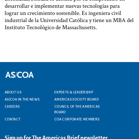
desarrollar e implementar nuevas tecnologías para
lograr un crecimiento sostenible. Es ingeniera civil
industrial de la Universidad Católica y tiene un MBA del
Instituto Tecnológico de Massachusetts.
ABOUT US
EXPERTS & LEADERSHIP
Footer menu
AS/COA IN THE NEWS
AMERICAS SOCIETY BOARD
CAREERS
COUNCIL OF THE AMERICAS
BOARD
CONTACT
COA CORPORATE MEMBERS
Sign up for The Americas Brief newsletter