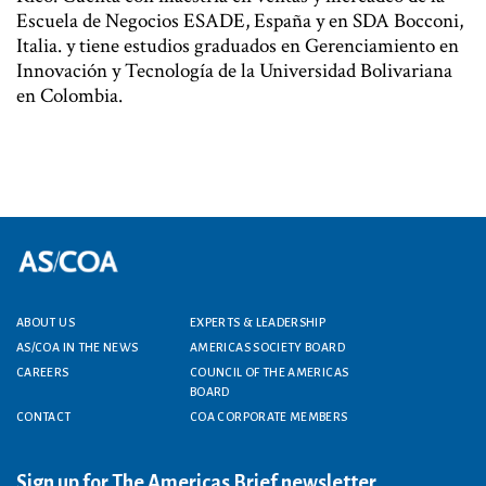
Escuela de Negocios ESADE, España y en SDA Bocconi,
Italia. y tiene estudios graduados en Gerenciamiento en
Innovación y Tecnología de la Universidad Bolivariana
en Colombia.
ABOUT US
EXPERTS & LEADERSHIP
Footer menu
AS/COA IN THE NEWS
AMERICAS SOCIETY BOARD
CAREERS
COUNCIL OF THE AMERICAS
BOARD
CONTACT
COA CORPORATE MEMBERS
Sign up for The Americas Brief newsletter