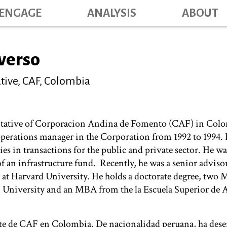
Skip
ENGAGE
ANALYSIS
ABOUT
Main na
to
main
content
averso
tive, CAF, Colombia
entative of Corporacion Andina de Fomento (CAF) in Colo
operations manager in the Corporation from 1992 to 1994. 
ties in transactions for the public and private sector. He 
 an infrastructure fund. Recently, he was a senior advisor
at Harvard University. He holds a doctorate degree, two M
niversity and an MBA from the la Escuela Superior de 
nte de CAF en Colombia. De nacionalidad peruana, ha de