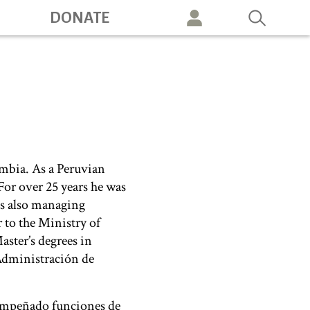
DONATE
vigation
mbia. As a Peruvian
For over 25 years he was
was also managing
 to the Ministry of
aster’s degrees in
Administración de
sempeñado funciones de