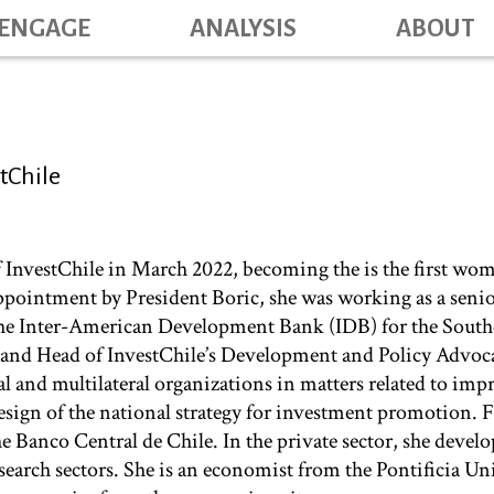
Skip
ENGAGE
ANALYSIS
ABOUT
Main na
to
main
content
stChile
InvestChile in March 2022, becoming the is the first wom
appointment by President Boric, she was working as a senio
f the Inter-American Development Bank (IDB) for the Sou
t and Head of InvestChile’s Development and Policy Advoc
al and multilateral organizations in matters related to im
 design of the national strategy for investment promotion. F
 Banco Central de Chile. In the private sector, she develo
search sectors. She is an economist from the Pontificia Un