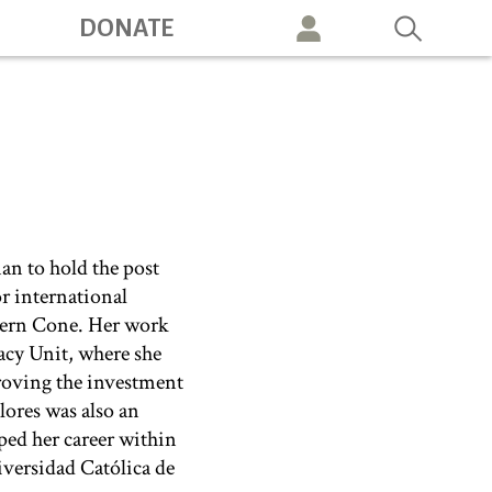
DONATE
vigation
an to hold the post
r international
thern Cone. Her work
acy Unit, where she
proving the investment
lores was also an
ped her career within
iversidad Católica de