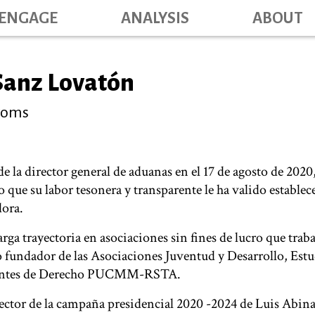
Skip
ENGAGE
ANALYSIS
ABOUT
Main na
to
main
content
Sanz Lovatón
stoms
de la director general de aduanas en el 17 de agosto de 2020
que su labor tesonera y transparente le ha valido establece
dora.
rga trayectoria en asociaciones sin fines de lucro que traba
o fundador de las Asociaciones Juventud y Desarrollo, Es
udiantes de Derecho PUCMM-RSTA.
irector de la campaña presidencial 2020 -2024 de Luis Abinad