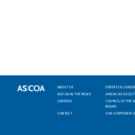
ABOUT US
EXPERTS & LEADE
Footer menu
AS/COA IN THE NEWS
AMERICAS SOCIET
CAREERS
COUNCIL OF THE 
BOARD
CONTACT
COA CORPORATE 