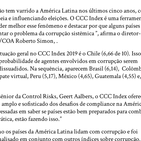
o tem varrido a América Latina nos últimos cinco anos, 
deia e influenciando eleições. O CCC Index é uma ferrame
er melhor esse fenômeno e destacar por que alguns países
tar o problema da corrupção sistêmica ”, afirma o diretor-
AS/COA Roberto Simon, .
uação geral no CCC Index 2019 é o Chile (6,66 de 10). Isso
 probabilidade de agentes envolvidos em corrupção serem
dissuadidos. Na sequência, aparecem Brasil (6,14), Colômbi
te virtual, Peru (5,17), México (4,65), Guatemala (4,55) e
ênior da Control Risks, Geert Aalbers, o CCC Index ofere
amplo e sofisticado dos desafios de compliance na Améric
ressadas em saber se países estão bem preparados para comb
tica, estão fazendo isso.”
os países da América Latina lidam com corrupção e foi
analisado em conjunto com outros índices sobre corrupção