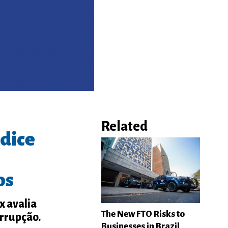
Related
ndice
os
x avalia
The New FTO Risks to
orrupção.
Businesses in Brazil