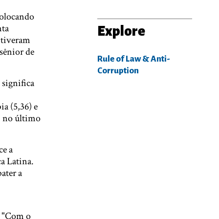
colocando
nta
Explore
 tiveram
sênior de
Rule of Law & Anti-
Corruption
 significa
a (5,36) e
, no último
ce a
a Latina.
ater a
. "Com o