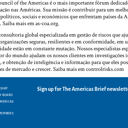
ouncil of the Americas é o mais importante fórum dedicad
cação nas Américas. Sua missão é contribuir para um melh
políticos, sociais e econômicos que enfrentam países da 
. Saiba mais em as-coa.org.
onsultoria global especializada em gestão de riscos que aj
r organizações seguras, resilientes e em conformidade, em
idade estão em constante mutação. Nossos especialistas es
dor do mundo ajudam os nossos clientes em investigações i
, e obtenção de inteligência e informação para que eles po
es de mercado e crescer. Saiba mais em controlrisks.com
Sign up for The Americas Brief newslett
RSHIP
Y BOARD
AMERICAS
MEMBERS