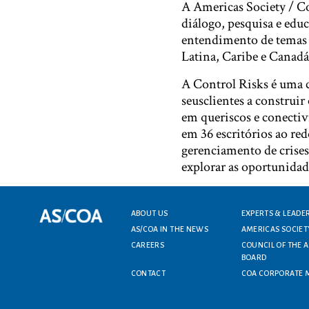
A Americas Society / C
diálogo, pesquisa e edu
entendimento de temas 
Latina, Caribe e Canadá
A Control Risks é uma c
seusclientes a construi
em queriscos e conectiv
em 36 escritórios ao re
gerenciamento de crises
explorar as oportunidad
Footer menu
ABOUT US
EXPERTS & LEADE
AS/COA IN THE NEWS
AMERICAS SOCIET
CAREERS
COUNCIL OF THE 
BOARD
CONTACT
COA CORPORATE 