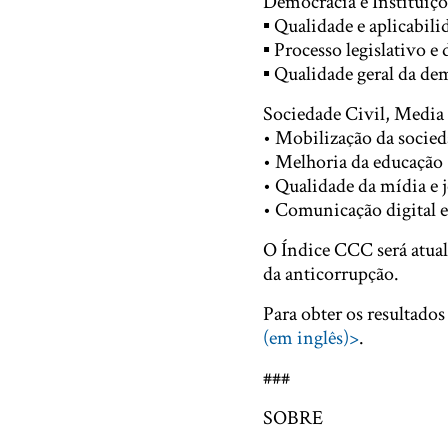
Democracia e Instituiçõ
▪ Qualidade e aplicabil
▪ Processo legislativo e 
▪ Qualidade geral da de
Sociedade Civil, Media 
• Mobilização da socied
• Melhoria da educação
• Qualidade da mídia e 
• Comunicação digital e
O Índice CCC será atua
da anticorrupção.
Para obter os resultado
(em inglês)>
.
###
SOBRE