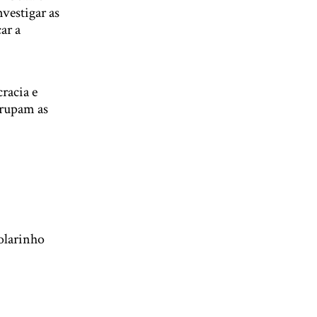
vestigar as
ar a
racia e
agrupam as
olarinho