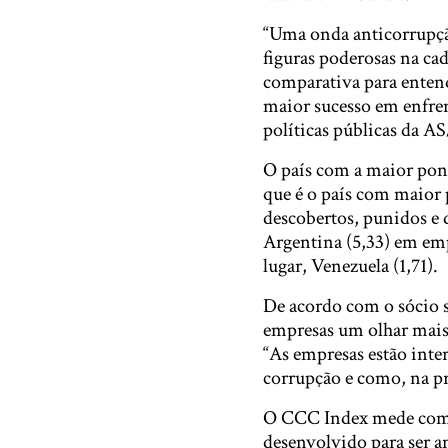
“Uma onda anticorrupçã
figuras poderosas na ca
comparativa para entend
maior sucesso em enfren
políticas públicas da 
O país com a maior pont
que é o país com maior
descobertos, punidos e 
Argentina (5,33) em empa
lugar, Venezuela (1,71).
De acordo com o sócio s
empresas um olhar mais 
“As empresas estão inte
corrupção e como, na prá
O CCC Index mede como 
desenvolvido para ser 