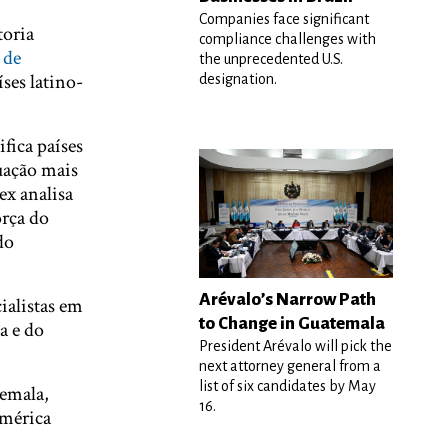
Companies face significant
toria
compliance challenges with
 de
the unprecedented U.S.
ses latino-
designation.
fica países
uação mais
ex analisa
orça do
do
Arévalo’s Narrow Path
ialistas em
to Change in Guatemala
a e do
President Arévalo will pick the
next attorney general from a
list of six candidates by May
temala,
16.
América