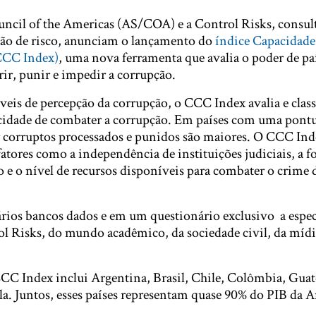
ncil of the Americas (AS/COA) e a Control Risks, consul
ção de risco, anunciam o lançamento do
índice Capacidade
CCC Index)
, uma nova ferramenta que avalia o poder de paí
ir, punir e impedir a corrupção.
veis de percepção da corrupção, o CCC Index avalia e classi
cidade de combater a corrupção. Em países com uma pont
ver corruptos processados e punidos são maiores. O CCC Ind
fatores como a independência de instituições judiciais, a f
o e o nível de recursos disponíveis para combater o crime 
ários bancos dados e em um questionário exclusivo a espec
l Risks, do mundo acadêmico, da sociedade civil, da mídi
CC Index inclui Argentina, Brasil, Chile, Colômbia, Gua
a. Juntos, esses países representam quase 90% do PIB da 