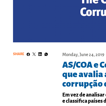
SHARE
Monday, June 24, 2019
AS/COA e C
que avalia
corrupção 
Em vez de analisar 
e classifica paíse