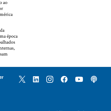
o ao
or
América
uda
 uma época
palhados
nternas,
ssam
er